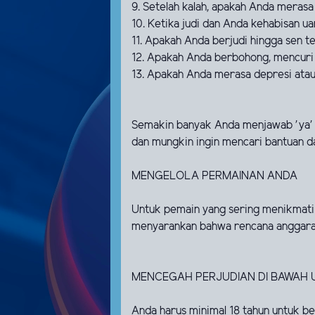
9. Setelah kalah, apakah Anda mera
10. Ketika judi dan Anda kehabisan u
11. Apakah Anda berjudi hingga sen t
12. Apakah Anda berbohong, mencuri
13. Apakah Anda merasa depresi atau
Semakin banyak Anda menjawab 'ya' 
dan mungkin ingin mencari bantuan dan
MENGELOLA PERMAINAN ANDA
Untuk pemain yang sering menikmati 
menyarankan bahwa rencana anggaran
MENCEGAH PERJUDIAN DI BAWAH
Anda harus minimal 18 tahun untuk b