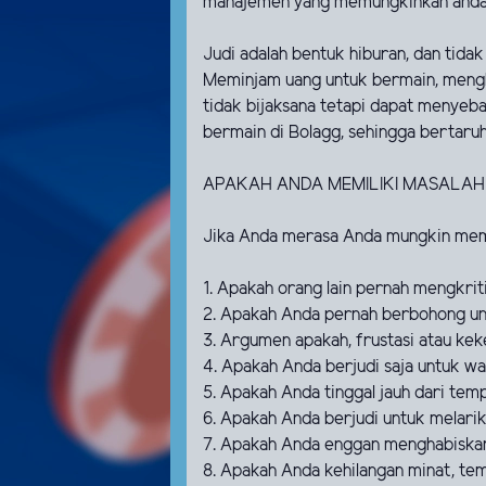
manajemen yang memungkinkan anda 
Judi adalah bentuk hiburan, dan tid
Meminjam uang untuk bermain, mengha
tidak bijaksana tetapi dapat menyeba
bermain di Bolagg, sehingga bertar
APAKAH ANDA MEMILIKI MASALAH 
Jika Anda merasa Anda mungkin memil
1. Apakah orang lain pernah mengkrit
2. Apakah Anda pernah berbohong unt
3. Argumen apakah, frustasi atau ke
4. Apakah Anda berjudi saja untuk w
5. Apakah Anda tinggal jauh dari temp
6. Apakah Anda berjudi untuk melari
7. Apakah Anda enggan menghabiskan '
8. Apakah Anda kehilangan minat, tem