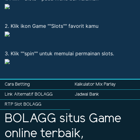
2. Klik ikon Game ""Slots"" favorit kamu
3. Klik ""spin"" untuk memulai permainan slots.
Cara Betting
Kalkulator Mix Parlay
Link Alternatif BOLAGG
Jadwal Bank
RTP Slot BOLAGG
BOLAGG situs Game
online terbaik,